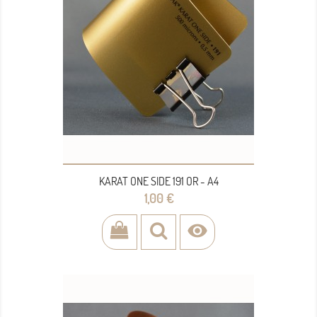
KARAT ONE SIDE 191 OR - A4
Prix
1,00 €
