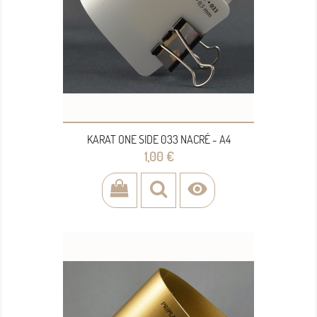
KARAT ONE SIDE 033 NACRÉ - A4
Prix
1,00 €
