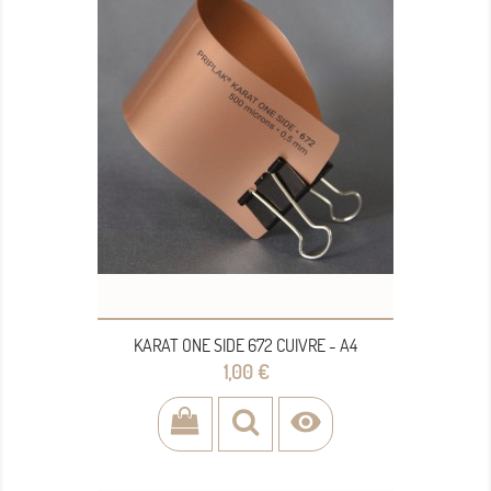
KARAT ONE SIDE 672 CUIVRE - A4
Prix
1,00 €
