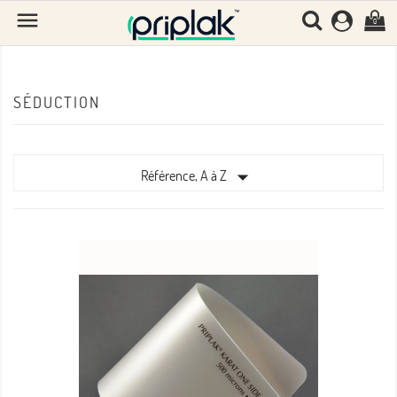

0
SÉDUCTION

Référence, A à Z