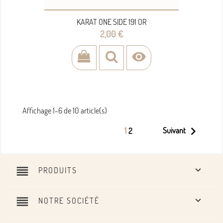
KARAT ONE SIDE 191 OR
Prix
2,00 €

Affichage 1-6 de 10 article(s)

1
Suivant
2
reorder

PRODUITS
reorder

NOTRE SOCIÉTÉ