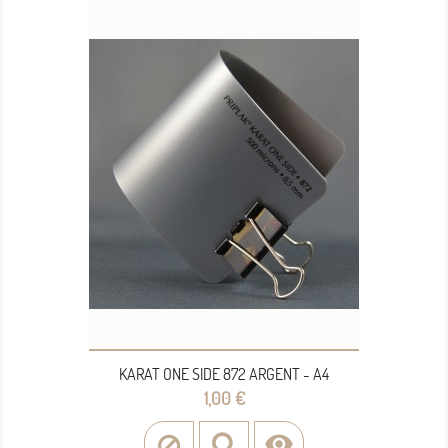
KARAT ONE SIDE 872 ARGENT - A4
Prix
1,00 €
