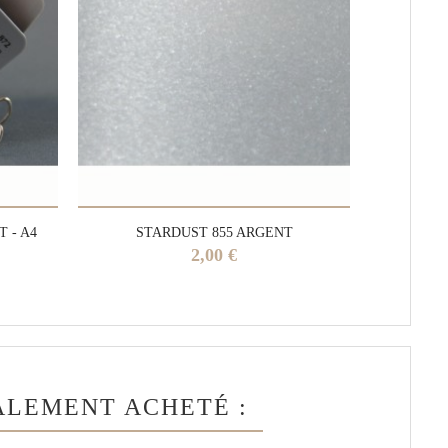
 - A4
STARDUST 855 ARGENT
KAR
Prix
2,00 €
ALEMENT ACHETÉ :