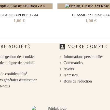
CLASSIC 419 BLEU - A4
CLASSIC 329 ROSE - A4
Prix
Prix
1,00 €
1,00 €
account_box
RE SOCIÉTÉ
VOTRE COMPTE
 de gestion des cookies
Informations personnelles
 en ligne de produits
Commandes
Avoirs
 de confidentialité
Adresses
s générales d’utilisation
Bons de réduction
z-nous