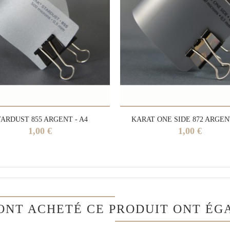
TARDUST 855 ARGENT - A4
KARAT ONE SIDE 872 ARGENT
Prix
Prix
1,00 €
1,00 €
 ONT ACHETÉ CE PRODUIT ONT ÉG