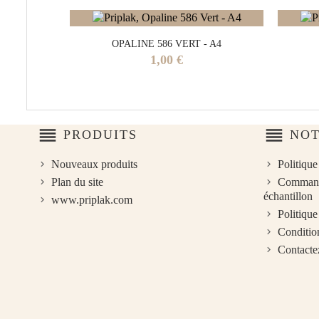
OPALINE 586 VERT - A4
Prix
1,00 €
reorder
reorder
PRODUITS
NOT
Nouveaux produits
Politique
Plan du site
Commande
échantillon
www.priplak.com
Politique
Condition
Contacte