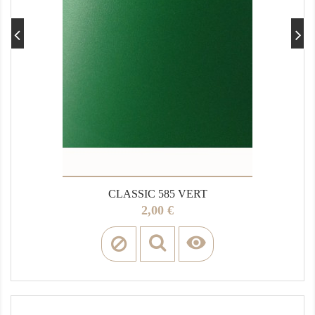
CLASSIC 585 VERT
Prix
2,00 €
